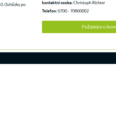
kontaktní osoba:
Christoph Richter
10. (Schůzky po
Telefon:
0700 - 70800002
Požádejte o firem
NEUKIRCH/LAUSITZ
Monsterroller Neukirch/Lausitz
KS Coaching & Support GmbH
01904 Neukirch/Lausitz
+49 (0) 700 70800002