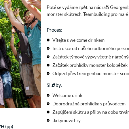
Poté se vydáme zpět na nádraží Georgenb
monster skútrech. Teambuilding pro malé i
Proces:
Vítejte s welcome drinkem
Instrukce od našeho odborného perso
Začátek týmové výzvy včetně náročný
Začátek prohlídky monster koloběžek
Odjezd přes Georgenbad monster scoot
Služby:
Welcome drink
Dobrodružná prohlídka s průvodcem
Zapůjčení skútru a přilby na dobu trván
3x týmové hry
PH (pp)