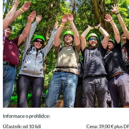
Informace o prohlídce:
Účastník: od 10 lidí
Cena: 39,00 € plus D