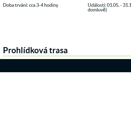
Doba trvání: cca 3-4 hodiny
Události: 01.05. - 31.
domluvě)
Prohlídková trasa
OBERWIESENTHAL
k1 sporthotel
Vierenstraße 14
09484 Oberwiesenthal
Navigace k nám